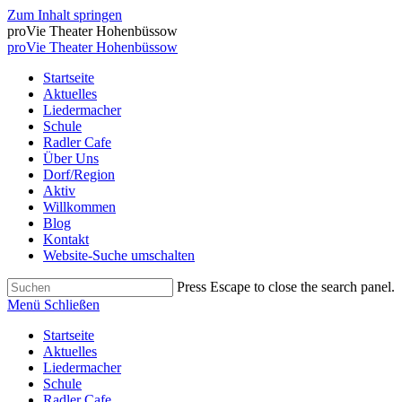
Zum Inhalt springen
proVie Theater Hohenbüssow
proVie Theater Hohenbüssow
Startseite
Aktuelles
Liedermacher
Schule
Radler Cafe
Über Uns
Dorf/Region
Aktiv
Willkommen
Blog
Kontakt
Website-Suche umschalten
Press Escape to close the search panel.
Menü
Schließen
Startseite
Aktuelles
Liedermacher
Schule
Radler Cafe