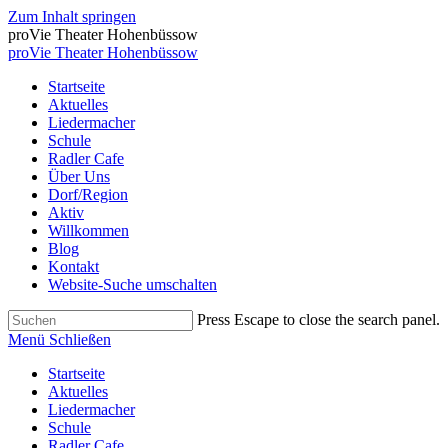
Zum Inhalt springen
proVie Theater Hohenbüssow
proVie Theater Hohenbüssow
Startseite
Aktuelles
Liedermacher
Schule
Radler Cafe
Über Uns
Dorf/Region
Aktiv
Willkommen
Blog
Kontakt
Website-Suche umschalten
Press Escape to close the search panel.
Menü
Schließen
Startseite
Aktuelles
Liedermacher
Schule
Radler Cafe