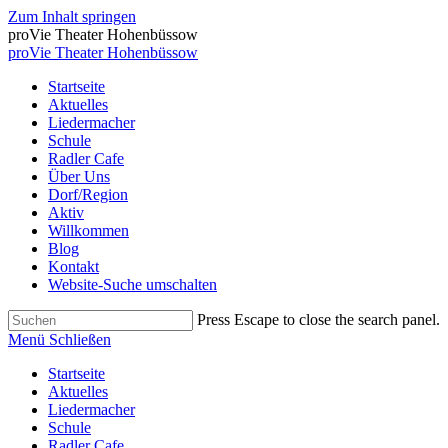
Zum Inhalt springen
proVie Theater Hohenbüssow
proVie Theater Hohenbüssow
Startseite
Aktuelles
Liedermacher
Schule
Radler Cafe
Über Uns
Dorf/Region
Aktiv
Willkommen
Blog
Kontakt
Website-Suche umschalten
Press Escape to close the search panel.
Menü
Schließen
Startseite
Aktuelles
Liedermacher
Schule
Radler Cafe